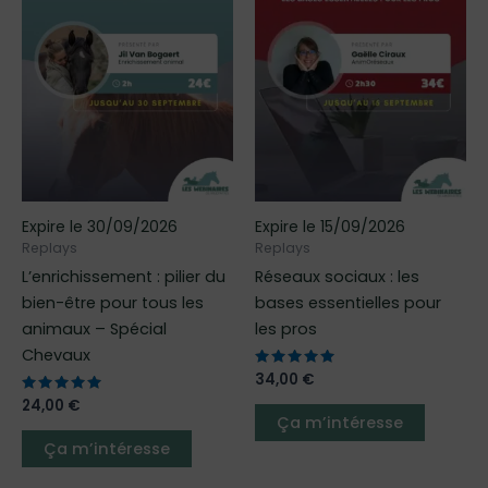
a
a
plusieurs
plusieur
variations.
variatio
Les
Les
options
options
peuvent
peuven
être
être
choisies
choisies
sur
sur
Expire le 30/09/2026
Expire le 15/09/2026
la
la
Replays
Replays
page
page
L’enrichissement : pilier du
Réseaux sociaux : les
du
du
bien-être pour tous les
bases essentielles pour
produit
produit
animaux – Spécial
les pros
Chevaux
Note
34,00
€
5.00
Note
24,00
€
sur 5
5.00
Ça m’intéresse
sur 5
Ça m’intéresse