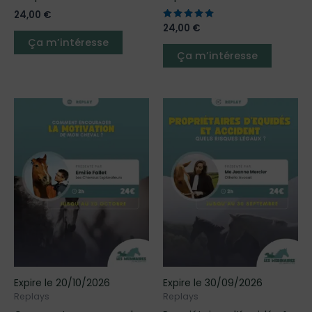
24,00
€
Note
24,00
€
5.00
Ça m’intéresse
sur 5
Ça m’intéresse
Ce
Ce
produit
produit
a
a
plusieurs
plusieur
variations.
variatio
Les
Les
options
options
peuvent
peuven
être
être
choisies
choisies
sur
sur
Expire le 20/10/2026
Expire le 30/09/2026
la
la
Replays
Replays
page
page