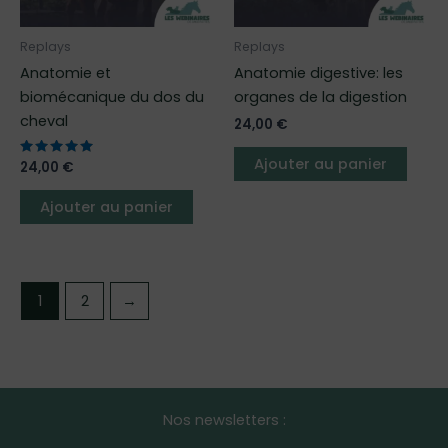
Replays
Replays
Anatomie et
Anatomie digestive: les
biomécanique du dos du
organes de la digestion
cheval
24,00
€
Ajouter au panier
Note
24,00
€
5.00
sur 5
Ajouter au panier
1
2
→
Nos newsletters :