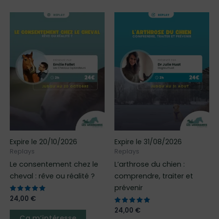
Ce
Ce
produit
produit
a
a
plusieurs
plusieur
variations.
variatio
Les
Les
options
options
peuvent
peuven
être
être
choisies
choisies
sur
sur
Expire le 20/10/2026
Expire le 31/08/2026
la
la
Replays
Replays
page
page
Le consentement chez le
L’arthrose du chien :
du
du
cheval : rêve ou réalité ?
comprendre, traiter et
produit
produit
prévenir
Note
24,00
€
5.00
sur 5
Note
24,00
€
5.00
Ça m’intéresse