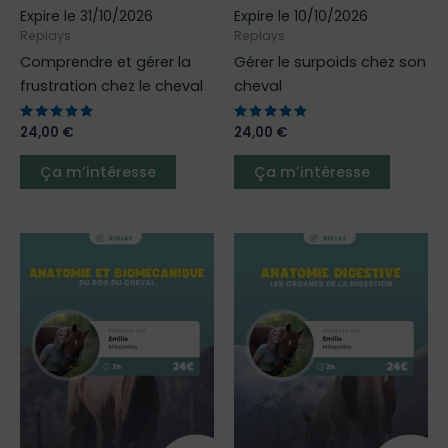
sur
sur
Expire le 31/10/2026
Expire le 10/10/2026
la
la
Replays
Replays
page
page
Comprendre et gérer la
Gérer le surpoids chez son
du
du
frustration chez le cheval
cheval
produit
produit
Note
24,00
€
Note
24,00
€
5.00
5.00
sur 5
sur 5
Ça m’intéresse
Ça m’intéresse