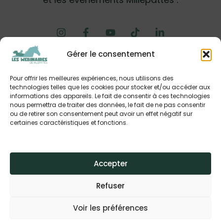
Gérer le consentement
Mon compte
Carte cadeau
Pour offrir les meilleures expériences, nous utilisons des
Points de fidélité
technologies telles que les cookies pour stocker et/ou accéder aux
Questions fréquentes
informations des appareils. Le fait de consentir à ces technologies
nous permettra de traiter des données, le fait de ne pas consentir
Contact
ou de retirer son consentement peut avoir un effet négatif sur
Mentions légales
certaines caractéristiques et fonctions.
CGV
Politique de confidentialité & cookies
Accepter
Refuser
Copyright © 2026 Miliepattes - webinaires santé & bien-être
Voir les préférences
du cheval | Fait avec passion par
Avinesy