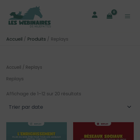
Aller
au
contenu
Accueil
Produits
Replays
Accueil
/ Replays
Replays
Affichage de 1–12 sur 20 résultats
Ce
Ce
produit
produit