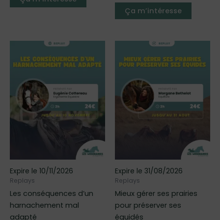
sur 5
Ça m’intéresse
Ce
Ce
produit
produit
a
a
plusieurs
plusieur
variations.
variatio
Les
Les
options
options
peuvent
peuven
être
être
choisies
choisies
sur
sur
Expire le 10/11/2026
Expire le 31/08/2026
la
la
Replays
Replays
page
page
Les conséquences d’un
Mieux gérer ses prairies
du
du
harnachement mal
pour préserver ses
produit
produit
adapté
équidés