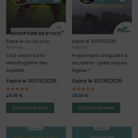
options
options
peuvent
peuven
être
être
choisies
choisies
EN RUPTURE DE STOCK
sur
sur
Expire le 30/05/2026
Expire le 30/09/2026
la
la
Archives
Replays
page
page
Tout savoir sur la
Propriétaires d’équidés &
du
du
vermifugation des
accidents : quels risques
produit
produit
équidés
légaux ?
Expire le 30/05/2026
Expire le 30/09/2026
Note
24,00
€
Note
24,00
€
5.00
5.00
sur 5
sur 5
Ça m’intéresse
Ça m’intéresse
Ce
Ce
produit
produit