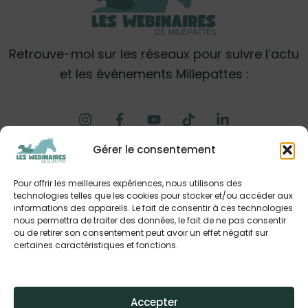
Retrouve-moi sur les réseaux pour suivre l’actu
et les événements Miliepattes :
Gérer le consentement
Mon compte
Carte cadeau
Pour offrir les meilleures expériences, nous utilisons des
Points de fidélité
technologies telles que les cookies pour stocker et/ou accéder aux
Questions fréquentes
informations des appareils. Le fait de consentir à ces technologies
nous permettra de traiter des données, le fait de ne pas consentir
Contact
ou de retirer son consentement peut avoir un effet négatif sur
Mentions légales
certaines caractéristiques et fonctions.
CGV
Politique de confidentialité & cookies
Accepter