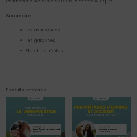
assurances nécessaires dans le domaine équin.
Sommaire
Les assurances
Les garanties
Situations réelles
Produits similaires
Ce
Ce
produit
produit
a
a
plusieurs
plusieur
variations.
variatio
Les
Les