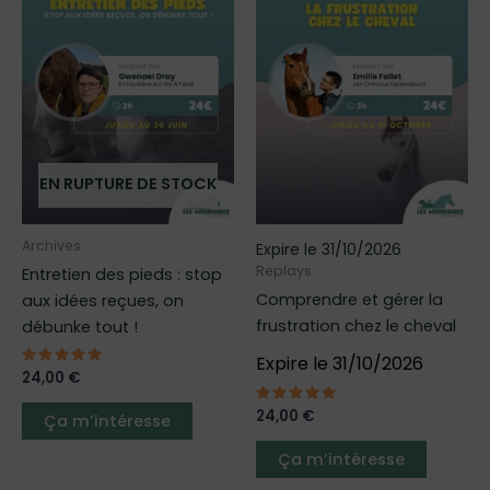
a
a
plusieurs
plusieur
variations.
variatio
Les
Les
options
options
peuvent
peuven
être
être
EN RUPTURE DE STOCK
choisies
choisies
sur
sur
Archives
Expire le 31/10/2026
la
la
Replays
Entretien des pieds : stop
page
page
Comprendre et gérer la
aux idées reçues, on
du
du
frustration chez le cheval
débunke tout !
produit
produit
Expire le 31/10/2026
Note
24,00
€
5.00
sur 5
Note
24,00
€
Ça m’intéresse
5.00
sur 5
Ça m’intéresse