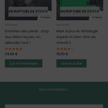
peuvent
être
EN RUPTURE DE STOCK
EN RUPTURE DE STOCK
choisies
sur
Archives
Archives
la
Entretien des pieds : stop
Mise à jour en éthologie
page
aux idées reçues, on
équine et bien-être du
du
débunke tout !
cheval 2
produit
Note
24,00
€
Note
10,00
€
5.00
4.00
sur 5
sur 5
Ça m’intéresse
Lire la suite
Nos newsletters :