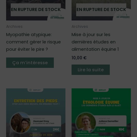
EN RUPTURE DE STOCK
EN RUPTURE DE STOCK
Archives
Archives
Myopathie atypique:
Mise à jour sur les
comment gérer le risque
dernières études en
pour éviter le pire ?
alimentation équine 1
10,00
€
Ça m’intéresse
Lire la suite
Ce
produit
a
plusieurs
variations.
Les
options